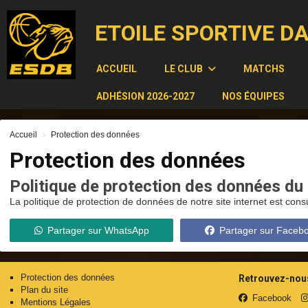
Panneau de gestion des cookies
ETOILE SPORTIVE D
ACCUEIL
LE CLUB
MATCHS
ADHÉSION 2026-2027
NOS ÉQUIPES
Accueil
Protection des données
Protection des données
Politique de protection des données du 
La politique de protection de données de notre site internet est cons
Partager sur WhatsApp
Partager sur Faceb
Protection des données
Retrouvez-nous
Plan du site
Facebook
Mentions Légales